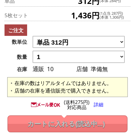
312円
単品
(本体 284円)
1,436円
(1点当 287円)
5枚セット
(本体 1,306円)
ご注文
数単位
数量
通販
10
店舗
準備無
在庫
在庫の数はリアルタイムではありません。
店舗の在庫を通信販売で購入できません。
(送料275円)
詳細
対応商品
カートに入れる
(読込中...)