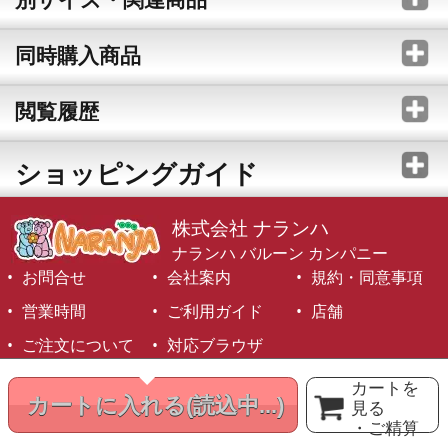
同時購入商品
閲覧履歴
ショッピングガイド
株式会社 ナランハ
ナランハ バルーン カンパニー
お問合せ
会社案内
規約・同意事項
営業時間
ご利用ガイド
店舗
ご注文について
対応ブラウザ
©1999-2026 NARANJA Inc. All Rights Reserved.
カートを
カートに入れる
(読込中...)
見る
・ご精算