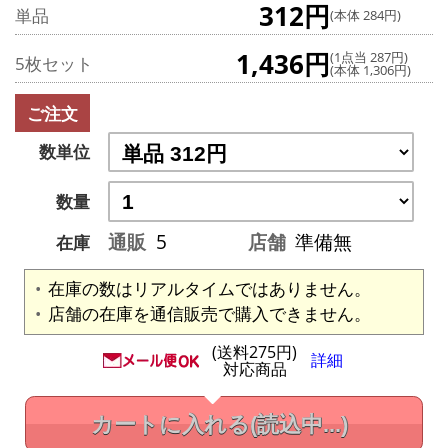
312円
単品
(本体 284円)
1,436円
(1点当 287円)
5枚セット
(本体 1,306円)
ご注文
数単位
数量
通販
5
店舗
準備無
在庫
在庫の数はリアルタイムではありません。
店舗の在庫を通信販売で購入できません。
(送料275円)
詳細
対応商品
カートに入れる
(読込中...)