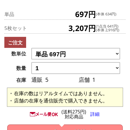
697円
単品
(本体 634円)
3,207円
(1点当 641円)
5枚セット
(本体 2,916円)
ご注文
数単位
数量
通販
5
店舗
1
在庫
在庫の数はリアルタイムではありません。
店舗の在庫を通信販売で購入できません。
(送料275円)
詳細
対応商品