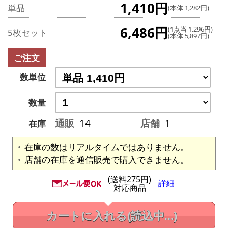
1,410円
単品
(本体 1,282円)
6,486円
(1点当 1,296円)
5枚セット
(本体 5,897円)
ご注文
数単位
数量
通販
14
店舗
1
在庫
在庫の数はリアルタイムではありません。
店舗の在庫を通信販売で購入できません。
(送料275円)
詳細
対応商品
カートに入れる
(読込中...)