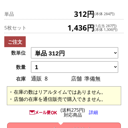
312円
単品
(本体 284円)
1,436円
(1点当 287円)
5枚セット
(本体 1,306円)
ご注文
数単位
数量
通販
8
店舗
準備無
在庫
在庫の数はリアルタイムではありません。
店舗の在庫を通信販売で購入できません。
(送料275円)
詳細
対応商品