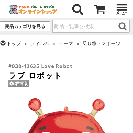
商品カテゴリを見る
トップ
フィルム
テーマ
乗り物・スポーツ
トップ
フィルム
シーズン(フィルム)
トップ
フィルム
テーマ
バラエティ
トップ
フィルム
シーズン(フィルム)
ひなまつり・こどもの日
トップ
フィルム
メッセージ
ラブ
バレンタイン
#030-43635 Love Robot
ラブ ロボット
在庫切