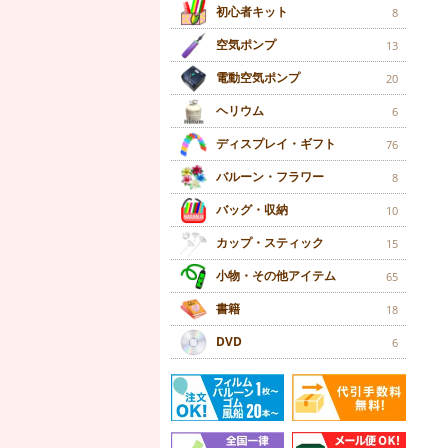
初心者キット
8
空気ポンプ
13
電動空気ポンプ
20
ヘリウム
6
ディスプレイ・ギフト
76
バルーン・フラワー
8
バッグ・収納
10
カップ・スティック
15
小物・その他アイテム
65
書籍
18
DVD
6