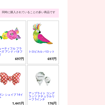
同時に購入されていることの多い商品です
ューティフル フラ
ーズ アンド バタフ
トロピカル パロット
イ
697円
697円
アップライト コング
ボン シェイプ 14イ
ラッツ ナチュラルリ
チ
ーフ 5インチ
1,441円
176円