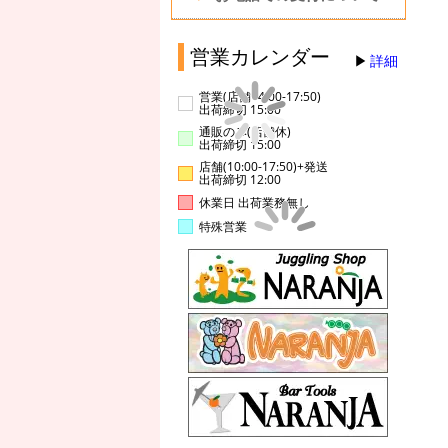
営業カレンダー
詳細
営業(店舗14:00-17:50)
出荷締切 15:00
通販のみ(店舗休)
出荷締切 15:00
店舗(10:00-17:50)+発送
出荷締切 12:00
休業日 出荷業務無し
特殊営業