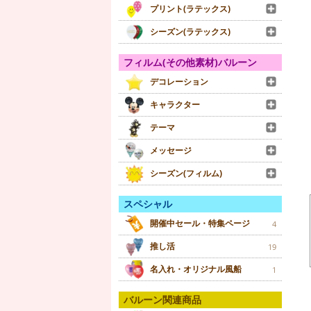
プリント(ラテックス)
シーズン(ラテックス)
フィルム(その他素材)バルーン
デコレーション
キャラクター
テーマ
メッセージ
シーズン(フィルム)
スペシャル
開催中セール・特集ページ
4
推し活
19
名入れ・オリジナル風船
1
バルーン関連商品