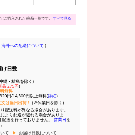
た(ご購入された)商品一覧です。
すべて見る
(
海外への配送について
)
届け日数
(※沖縄・離島を除く)
品 275円
)
送料無料
20円/14,300円以上無料(
詳細
)
注文は当日出荷！
(※休業日を除く)
より配送料が異なる場合があります。
他により配送が遅れる場合がありま
は配送を行っておりません。
営業日
を
い。
ついて
お届け日数について