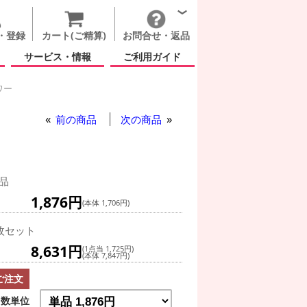
・登録
カート(ご精算)
お問合せ・返品
サービス・情報
ご利用ガイド
ワー
イエロー フラワー
前の商品
次の商品
品
1,876円
(本体 1,706円)
枚セット
8,631円
(1点当 1,725円)
(本体 7,847円)
ご注文
数単位