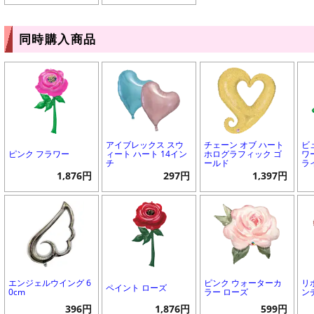
同時購入商品
アイブレックス スウ
チェーン オブ ハート
ビ
ピンク フラワー
ィート ハート 14イン
ホログラフィック ゴ
ワ
チ
ールド
ラ
1,876円
297円
1,397円
エンジェルウイング 6
ピンク ウォーターカ
リ
ペイント ローズ
0cm
ラー ローズ
ン
396円
1,876円
599円