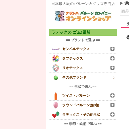
通
日本最大級のバルーン＆グッズ専門店
ラテックス(ゴム)風船
== ブランドで選ぶ ==
センペルテックス
タフテックス
リオテックス
その他ブランド
2
== 形状で選ぶ ==
ツイストバルーン
ラウンドバルーン(無地)
ラテックス・その他形状
== 季節・絵柄で選ぶ ==