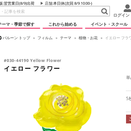
販:翌営業日(8/9)出荷
店舗
:本日休(次回 8/9 10:00-)
ログイン
テーマ・季節で探す
これから始める
イベント・スクール
バルーン
トップ
フィルム
テーマ
植物・お花
イエロー フラ
バルーン
トップ
フィルム
シーズン(フィルム)
バレンタイン
#030-44190 Yellow Flower
イエロー フラワー
単
5