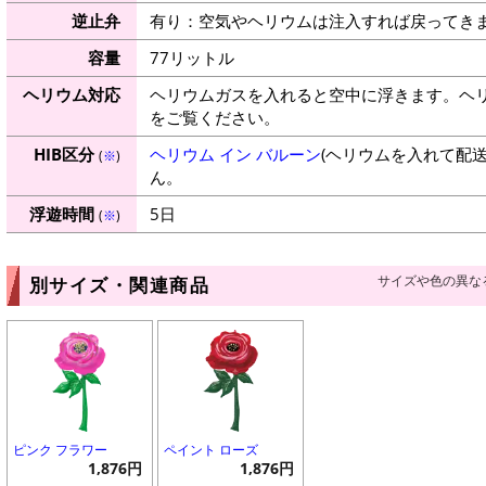
逆止弁
有り：空気やヘリウムは注入すれば戻ってき
容量
77リットル
ヘリウム対応
ヘリウムガスを入れると空中に浮きます。ヘ
をご覧ください。
HIB区分
ヘリウム イン バルーン
(ヘリウムを入れて配
(
※
)
ん。
浮遊時間
5日
(
※
)
サイズや色の異な
別サイズ・関連商品
ピンク フラワー
ペイント ローズ
1,876円
1,876円