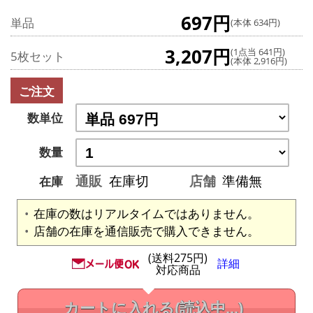
697円
単品
(本体 634円)
3,207円
(1点当 641円)
5枚セット
(本体 2,916円)
ご注文
数単位
数量
通販
在庫切
店舗
準備無
在庫
在庫の数はリアルタイムではありません。
店舗の在庫を通信販売で購入できません。
(送料275円)
詳細
対応商品
カートに入れる
(読込中...)