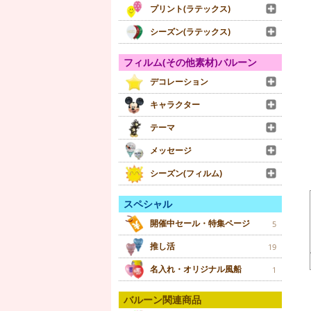
プリント(ラテックス)
シーズン(ラテックス)
フィルム(その他素材)バルーン
デコレーション
キャラクター
テーマ
メッセージ
シーズン(フィルム)
スペシャル
開催中セール・特集ページ
5
推し活
19
名入れ・オリジナル風船
1
バルーン関連商品