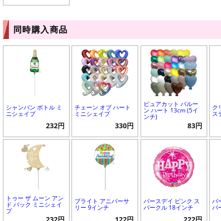
同時購入商品
ピュアカット バルー
シャンパン ボトル ミ
チェーン オブ ハート
ク
ン ハート 13cm (5イ
ニシェイプ
ミニシェイプ
ス
ンチ)
232円
330円
83円
トゥー ザ ムーン アン
ブライト アニバーサ
バースデイ ピンク ス
バ
ド バック ミニシェイ
リー 9インチ
パークル 18インチ
パ
プ
232円
122円
222円