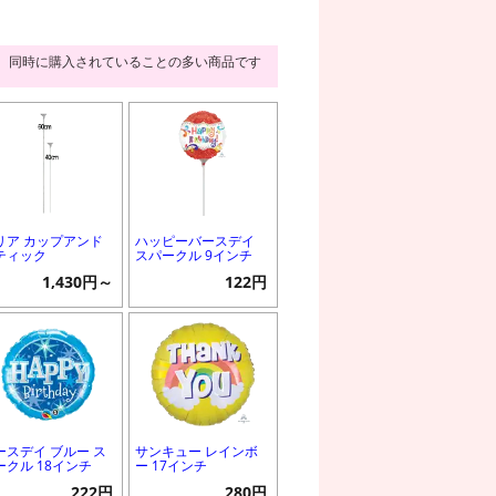
同時に購入されていることの多い商品です
リア カップアンド
ハッピーバースデイ
ティック
スパークル 9インチ
1,430円～
122円
ースデイ ブルー ス
サンキュー レインボ
ークル 18インチ
ー 17インチ
222円
280円