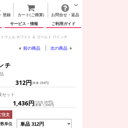
・登録
カート(ご精算)
お問合せ・返品
サービス・情報
ご利用ガイド
トウェル ホワイト ＆ ゴールド 17インチ
前の商品
次の商品
ンチ
品
312円
(本体 284円)
枚セット
1,436円
(1点当 287円)
(本体 1,306円)
ご注文
数単位