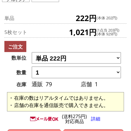
222円
単品
(本体 202円)
1,021円
(1点当 203円)
5枚セット
(本体 929円)
ご注文
数単位
数量
通販
79
店舗
1
在庫
在庫の数はリアルタイムではありません。
店舗の在庫を通信販売で購入できません。
(送料275円)
詳細
対応商品