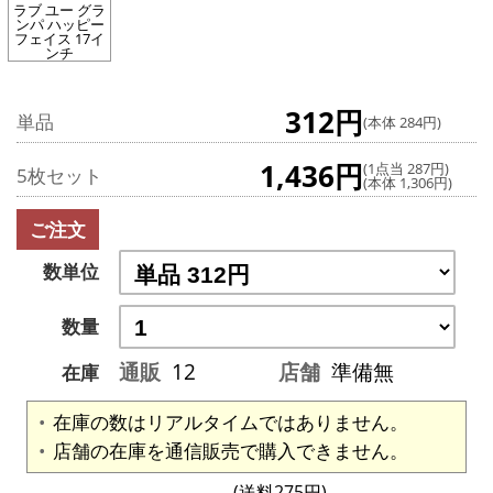
ラブ ユー グラ
ンパ ハッピー
フェイス 17イ
ンチ
312円
単品
(本体 284円)
1,436円
(1点当 287円)
5枚セット
(本体 1,306円)
ご注文
数単位
数量
通販
12
店舗
準備無
在庫
在庫の数はリアルタイムではありません。
店舗の在庫を通信販売で購入できません。
(送料275円)