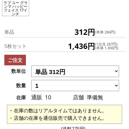
ラブ ユー グラ
ンマ ハッピー
フェイス 17イ
ンチ
312円
単品
(本体 284円)
1,436円
(1点当 287円)
5枚セット
(本体 1,306円)
ご注文
数単位
数量
通販
10
店舗
準備無
在庫
在庫の数はリアルタイムではありません。
店舗の在庫を通信販売で購入できません。
(送料275円)