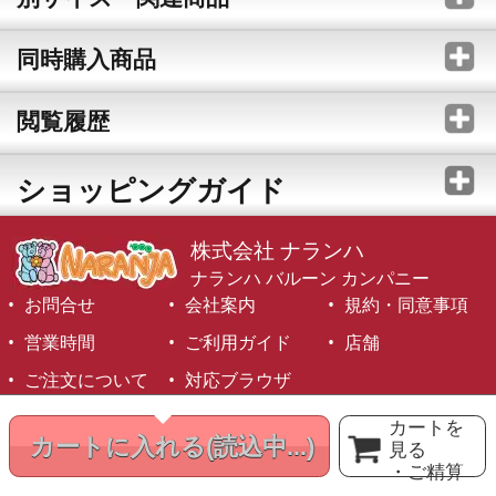
同時購入商品
閲覧履歴
ショッピングガイド
株式会社 ナランハ
ナランハ バルーン カンパニー
お問合せ
会社案内
規約・同意事項
営業時間
ご利用ガイド
店舗
ご注文について
対応ブラウザ
©1999-2026 NARANJA Inc. All Rights Reserved.
カートを
カートに入れる
(読込中...)
見る
・ご精算