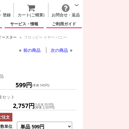
・登録
カート(ご精算)
お問合せ・返品
サービス・情報
ご利用ガイド
イースター
フロッピー イヤー バニー
 バニー
前の商品
次の商品
品
599円
(本体 545円)
枚セット
2,757円
(1点当 551円)
(本体 2,507円)
ご注文
数単位