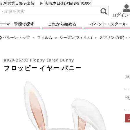
販:翌営業日(8/9)出荷
店舗
:本日休(次回 8/9 10:00-)
ログイン
テーマ・季節で探す
これから始める
イベント・スクール
バルーン
トップ
フィルム
シーズン(フィルム)
スプリング(春)・
バルーン
トップ
フィルム
テーマ
動物・虫
フロッピー イヤー
#020-25783 Floppy Eared Bunny
フロッピー イヤー バニー
単
5