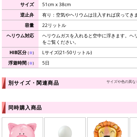
サイズ
51cm x 38cm
逆止弁
有り：空気やヘリウムは注入すれば戻ってき
容量
22リットル
ヘリウム対応
ヘリウムガスを入れると空中に浮きます。ヘ
をご覧ください。
HIB区分
Lサイズ(21-50リットル)
(
※
)
浮遊時間
5日
(
※
)
サイズや色の異な
別サイズ・関連商品
同時購入商品