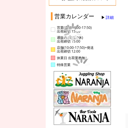
営業カレンダー
詳細
営業(店舗14:00-17:50)
出荷締切 15:00
通販のみ(店舗休)
出荷締切 15:00
店舗(10:00-17:50)+発送
出荷締切 12:00
休業日 出荷業務無し
特殊営業