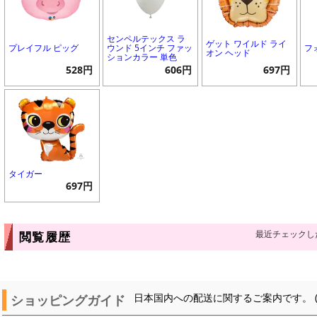
センペルテックス ラ
ゲット ワイルド ライ
プレイフル ピッグ
ウンド 5インチ ファッ
フ
オン ヘッド
ションカラー 単色
528円
606円
697円
タイガー
697円
最近チェックし
閲覧履歴
ショッピングガイド
日本国内への配送に関するご案内です。 