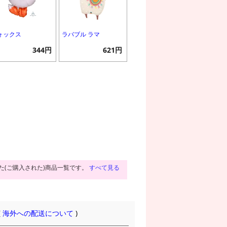
ォックス
ラバブル ラマ
344円
621円
た(ご購入された)商品一覧です。
すべて見る
(
海外への配送について
)