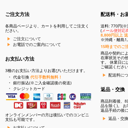
ご注文方法
配送料・お
各商品ページより、カートを利用してご注文く
送料: 770円
ださい。
(
メール便対応商
8,800円以上 
ご注文について
※沖縄・離島1,3
お電話でのご案内について
15時までのご
商品や契約に
在庫状況その
お支払い方法
す。 休業日に
ご確認くださ
3種のお支払い方法よりお選びいただけます。
配送料に
代金引換
代引手数料無料！
銀行振込(※ご入金確認後の発送)
クレジットカード
返品・交換
商品到着後、8
品を除く)。 
返品手続の後
オンラインメンバーの方は後払いでのコンビニ
返品・交
支払も可能です。
お支払いについて