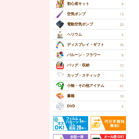
初心者キット
8
空気ポンプ
13
電動空気ポンプ
20
ヘリウム
6
ディスプレイ・ギフト
76
バルーン・フラワー
8
バッグ・収納
10
カップ・スティック
15
小物・その他アイテム
65
書籍
18
DVD
6