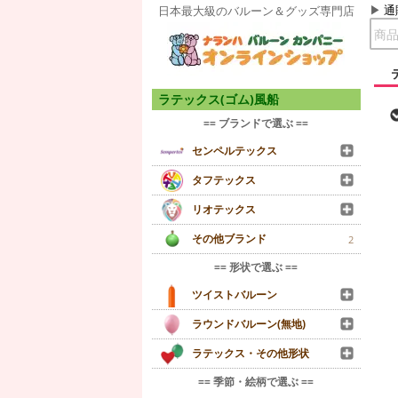
通
日本最大級のバルーン＆グッズ専門店
ラテックス(ゴム)風船
== ブランドで選ぶ ==
センペルテックス
タフテックス
リオテックス
その他ブランド
2
== 形状で選ぶ ==
ツイストバルーン
ラウンドバルーン(無地)
ラテックス・その他形状
== 季節・絵柄で選ぶ ==