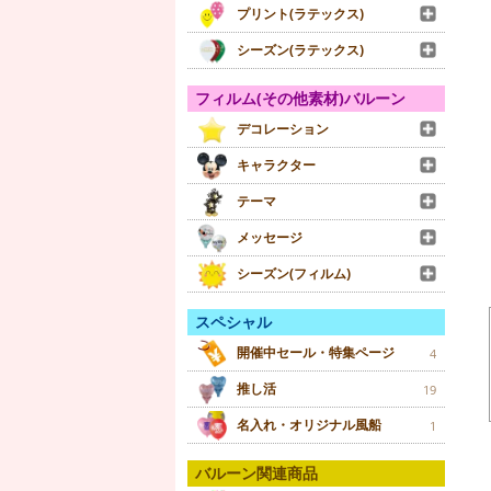
プリント(ラテックス)
シーズン(ラテックス)
フィルム(その他素材)バルーン
デコレーション
キャラクター
テーマ
メッセージ
シーズン(フィルム)
スペシャル
開催中セール・特集ページ
4
推し活
19
名入れ・オリジナル風船
1
バルーン関連商品