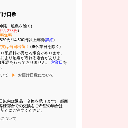
届け日数
(※沖縄・離島を除く)
品 275円
)
送料無料
20円/14,300円以上無料(
詳細
)
注文は当日出荷！
(※休業日を除く)
より配送料が異なる場合があります。
他により配送が遅れる場合がありま
は配送を行っておりません。
営業日
を
い。
ついて
お届け日数について
日以内は返品・交換を承ります(一部商
お客様都合での交換をご希望の場合は、
に新たにご注文ください。
換について