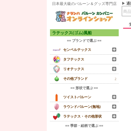
通
日本最大級のバルーン＆グッズ専門店
ラテックス(ゴム)風船
== ブランドで選ぶ ==
センペルテックス
タフテックス
リオテックス
その他ブランド
2
== 形状で選ぶ ==
ツイストバルーン
ラウンドバルーン(無地)
ラテックス・その他形状
== 季節・絵柄で選ぶ ==