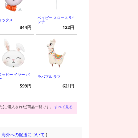
ベイビー スロース 9イ
ォックス
ンチ
344円
122円
ロッピー イヤー バ
ラバブル ラマ
ー
599円
621円
た(ご購入された)商品一覧です。
すべて見る
(
海外への配送について
)