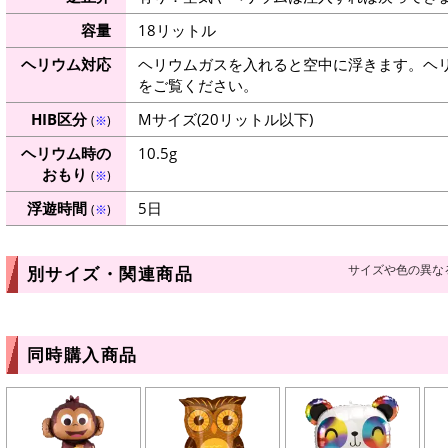
容量
18リットル
ヘリウム対応
ヘリウムガスを入れると空中に浮きます。ヘ
をご覧ください。
HIB区分
Mサイズ(20リットル以下)
(
※
)
ヘリウム時の
10.5g
おもり
(
※
)
浮遊時間
5日
(
※
)
サイズや色の異な
別サイズ・関連商品
同時購入商品