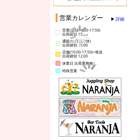
営業カレンダー
詳細
営業(店舗14:00-17:50)
出荷締切 15:00
通販のみ(店舗休)
出荷締切 15:00
店舗(10:00-17:50)+発送
出荷締切 12:00
休業日 出荷業務無し
特殊営業