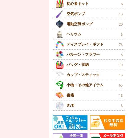
初心者キット
8
空気ポンプ
13
電動空気ポンプ
20
ヘリウム
6
ディスプレイ・ギフト
76
バルーン・フラワー
8
バッグ・収納
10
カップ・スティック
15
小物・その他アイテム
65
書籍
18
DVD
6