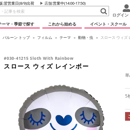
販:翌営業日(8/9)出荷
店舗
:営業中(14:00-17:50)
ログイン
テーマ・季節で探す
これから始める
イベント・スクール
バルーン
トップ
フィルム
テーマ
動物・虫
スロース ウィズ
#030-41215 Sloth With Rainbow
スロース ウィズ レインボー
単
5