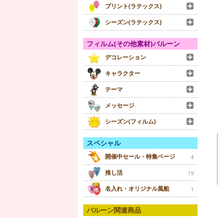
プリント(ラテックス)
シーズン(ラテックス)
フィルム(その他素材)バルーン
デコレーション
キャラクター
テーマ
メッセージ
シーズン(フィルム)
スペシャル
開催中セール・特集ページ
4
推し活
19
名入れ・オリジナル風船
1
バルーン関連商品