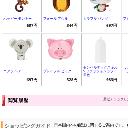
ハッピー モンキー
フォール アウル
カラフル パンダ
フ
697円
344円
697円
センペルテックス 260
フ
コアラ ベア
プレイフル ピッグ
S ファッションカラー
ニ
単色
697円
528円
983円
最近チェックし
閲覧履歴
ショッピングガイド
日本国内への配送に関するご案内です。 