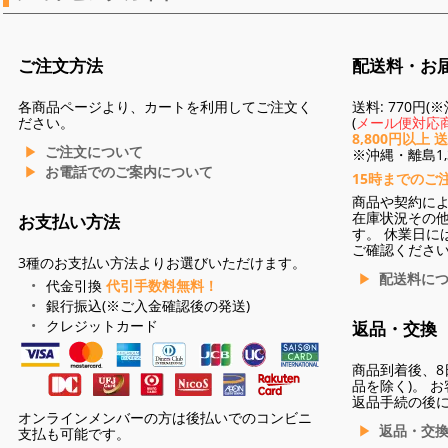
ご注文方法
配送料・お
各商品ページより、カートを利用してご注文く
送料: 770円
ださい。
(
メール便対応商
8,800円以上 
ご注文について
※沖縄・離島1,3
お電話でのご案内について
15時までのご
商品や契約に
在庫状況その
お支払い方法
す。 休業日に
ご確認くださ
3種のお支払い方法よりお選びいただけます。
配送料に
代金引換
代引手数料無料！
銀行振込(※ご入金確認後の発送)
クレジットカード
返品・交換
商品到着後、8
品を除く)。 
返品手続の後
オンラインメンバーの方は後払いでのコンビニ
返品・交
支払も可能です。