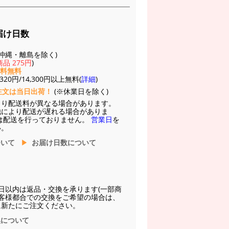
届け日数
(※沖縄・離島を除く)
品 275円
)
送料無料
20円/14,300円以上無料(
詳細
)
注文は当日出荷！
(※休業日を除く)
より配送料が異なる場合があります。
他により配送が遅れる場合がありま
は配送を行っておりません。
営業日
を
い。
ついて
お届け日数について
日以内は返品・交換を承ります(一部商
お客様都合での交換をご希望の場合は、
に新たにご注文ください。
換について