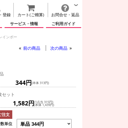
・登録
カート(ご精算)
お問合せ・返品
サービス・情報
ご利用ガイド
 レインボー
前の商品
次の商品
品
344円
(本体 313円)
枚セット
1,582円
(1点当 315円)
(本体 1,439円)
ご注文
数単位