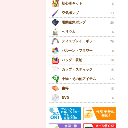
初心者キット
8
空気ポンプ
13
電動空気ポンプ
20
ヘリウム
6
ディスプレイ・ギフト
76
バルーン・フラワー
8
バッグ・収納
10
カップ・スティック
15
小物・その他アイテム
65
書籍
18
DVD
6