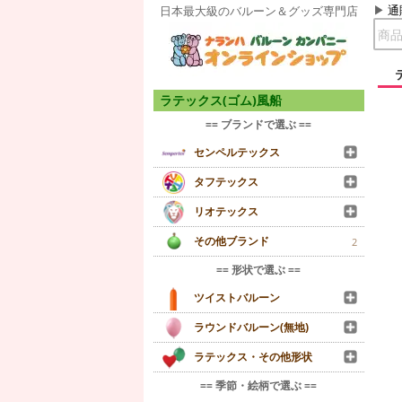
通
日本最大級のバルーン＆グッズ専門店
ラテックス(ゴム)風船
== ブランドで選ぶ ==
センペルテックス
タフテックス
リオテックス
その他ブランド
2
== 形状で選ぶ ==
ツイストバルーン
ラウンドバルーン(無地)
ラテックス・その他形状
== 季節・絵柄で選ぶ ==