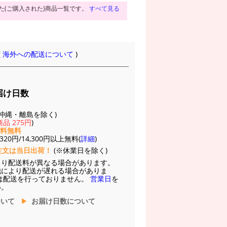
た(ご購入された)商品一覧です。
すべて見る
(
海外への配送について
)
届け日数
(※沖縄・離島を除く)
品 275円
)
送料無料
20円/14,300円以上無料(
詳細
)
注文は当日出荷！
(※休業日を除く)
より配送料が異なる場合があります。
他により配送が遅れる場合がありま
は配送を行っておりません。
営業日
を
い。
ついて
お届け日数について