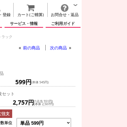
・登録
カート(ご精算)
お問合せ・返品
サービス・情報
ご利用ガイド
トラック
前の商品
次の商品
品
599円
(本体 545円)
枚セット
2,757円
(1点当 551円)
(本体 2,507円)
ご注文
数単位