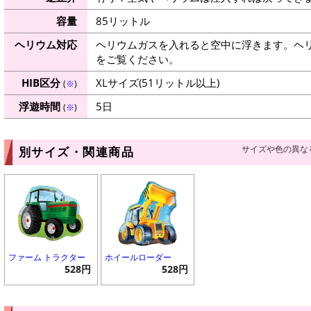
容量
85リットル
ヘリウム対応
ヘリウムガスを入れると空中に浮きます。ヘ
をご覧ください。
HIB区分
XLサイズ(51リットル以上)
(
※
)
浮遊時間
5日
(
※
)
サイズや色の異な
別サイズ・関連商品
ファーム トラクター
ホイールローダー
528円
528円