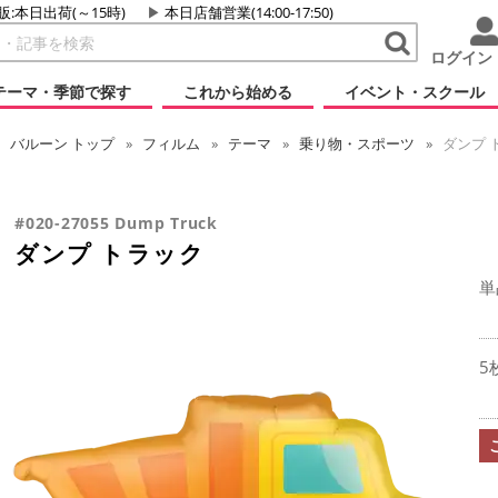
販:本日出荷(～15時)
本日店舗営業(14:00-17:50)
ログイン
テーマ・季節で探す
これから始める
イベント・スクール
バルーン
トップ
フィルム
テーマ
乗り物・スポーツ
ダンプ 
#020-27055 Dump Truck
ダンプ トラック
単
5