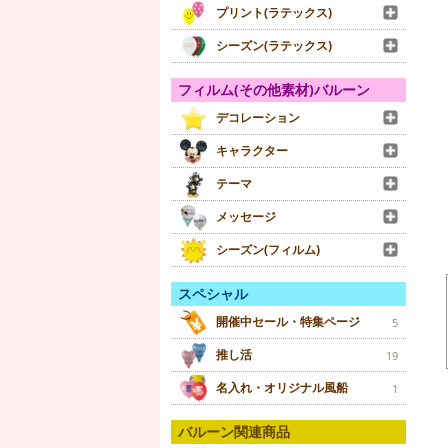
プリント(ラテックス)
シーズン(ラテックス)
フィルム(その他素材)バルーン
デコレーション
キャラクター
テーマ
メッセージ
シーズン(フィルム)
スペシャル
開催中セール・特集ページ
5
推し活
19
名入れ・オリジナル風船
1
バルーン関連商品