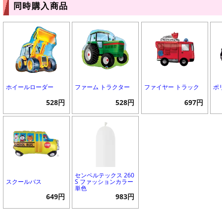
同時購入商品
ホイールローダー
ファーム トラクター
ファイヤー トラック
ポ
528円
528円
697円
センペルテックス 260
スクールバス
S ファッションカラー
単色
649円
983円