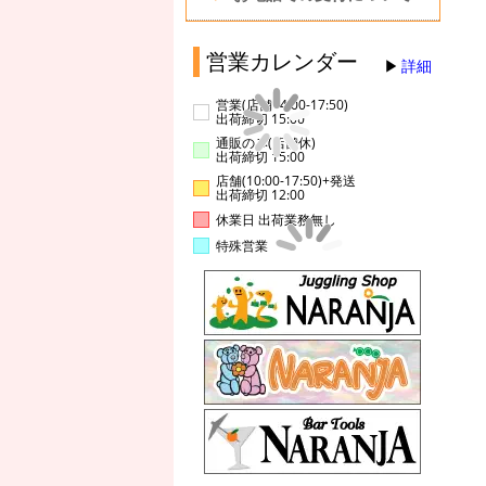
営業カレンダー
詳細
営業(店舗14:00-17:50)
出荷締切 15:00
通販のみ(店舗休)
出荷締切 15:00
店舗(10:00-17:50)+発送
出荷締切 12:00
休業日 出荷業務無し
特殊営業