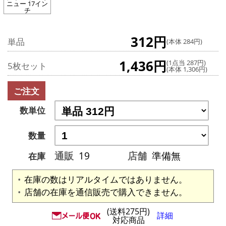
ニュー 17イン
チ
312円
単品
(本体 284円)
1,436円
(1点当 287円)
5枚セット
(本体 1,306円)
ご注文
数単位
数量
通販
19
店舗
準備無
在庫
在庫の数はリアルタイムではありません。
店舗の在庫を通信販売で購入できません。
(送料275円)
詳細
対応商品