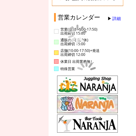
営業カレンダー
詳細
営業(店舗14:00-17:50)
出荷締切 15:00
通販のみ(店舗休)
出荷締切 15:00
店舗(10:00-17:50)+発送
出荷締切 12:00
休業日 出荷業務無し
特殊営業