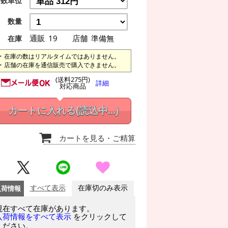
数単位
数量
通販
19
店舗
準備無
在庫
在庫の数はリアルタイムではありません。
店舗の在庫を通信販売で購入できません。
(送料275円)
詳細
対応商品
カートに入れる
(読込中...)
カートを見る
・ご精算
入荷情報
すべて表示
在庫切のみ表示
現在すべて在庫があります。
をクリックして
入荷情報をすべて表示
ください。