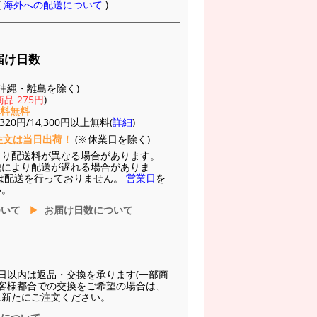
(
海外への配送について
)
届け日数
(※沖縄・離島を除く)
品 275円
)
送料無料
20円/14,300円以上無料(
詳細
)
注文は当日出荷！
(※休業日を除く)
より配送料が異なる場合があります。
他により配送が遅れる場合がありま
は配送を行っておりません。
営業日
を
い。
ついて
お届け日数について
日以内は返品・交換を承ります(一部商
お客様都合での交換をご希望の場合は、
に新たにご注文ください。