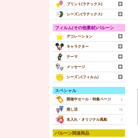
プリント(ラテックス)
シーズン(ラテックス)
フィルム(その他素材)バルーン
デコレーション
キャラクター
テーマ
メッセージ
シーズン(フィルム)
スペシャル
開催中セール・特集ページ
5
推し活
19
名入れ・オリジナル風船
1
バルーン関連商品