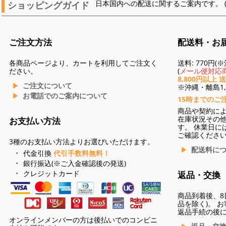
ショッピングガイド
日本国内への配送に関するご案内です。 
ご注文方法
配送料・お
各商品ページより、カートを利用してご注文く
送料: 770円
ださい。
(
メール便対応商
8,800円以上 
ご注文について
※沖縄・離島1,3
お電話でのご案内について
15時までのご
商品や契約に
在庫状況その
お支払い方法
す。 休業日に
ご確認くださ
3種のお支払い方法よりお選びいただけます。
配送料に
代金引換
代引手数料無料！
銀行振込(※ご入金確認後の発送)
クレジットカード
返品・交換
商品到着後、8
品を除く)。 
返品手続の後
オンラインメンバーの方は後払いでのコンビニ