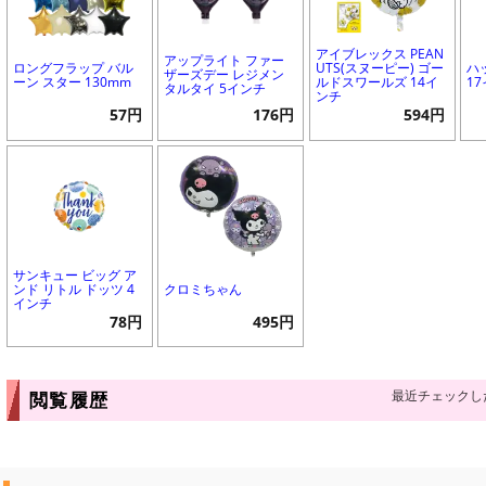
アイブレックス PEAN
アップライト ファー
ロングフラップ バル
UTS(スヌーピー) ゴー
ハ
ザーズデー レジメン
ーン スター 130mm
ルドスワールズ 14イ
1
タルタイ 5インチ
ンチ
57円
176円
594円
サンキュー ビッグ ア
ンド リトル ドッツ 4
クロミちゃん
インチ
78円
495円
最近チェックし
閲覧履歴