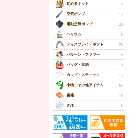
初心者キット
8
空気ポンプ
13
電動空気ポンプ
20
ヘリウム
6
ディスプレイ・ギフト
76
バルーン・フラワー
8
バッグ・収納
10
カップ・スティック
15
小物・その他アイテム
65
書籍
18
DVD
6