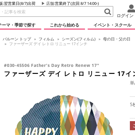
販:翌営業日(8/7)出荷
店舗
:営業終了(次回 8/7 14:00-)
ログイン
テーマ・季節で探す
これから始める
イベント・スクール
バルーン
トップ
フィルム
シーズン(フィルム)
母の日・父の日
ファーザーズ デイ レトロ リニュー 17インチ
#030-45506 Father's Day Retro Renew 17"
ファーザーズ デイ レトロ リニュー 17イ
単
5