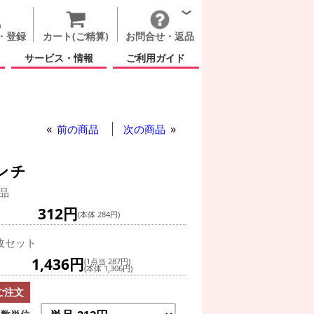
・登録
カート(ご精算)
お問合せ・返品
サービス・情報
ご利用ガイド
前の商品
次の商品
ンチ
品
312円
(本体 284円)
枚セット
1,436円
(1点当 287円)
(本体 1,306円)
ご注文