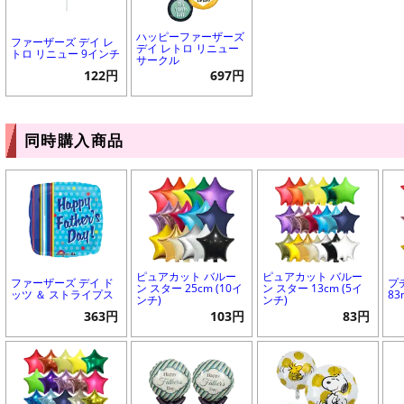
ハッピーファーザーズ
ファーザーズ デイ レ
デイ レトロ リニュー
トロ リニュー 9インチ
サークル
122円
697円
同時購入商品
ピュアカット バルー
ピュアカット バルー
ファーザーズ デイ ド
プ
ン スター 25cm (10イ
ン スター 13cm (5イ
ッツ ＆ ストライプス
8
ンチ)
ンチ)
363円
103円
83円