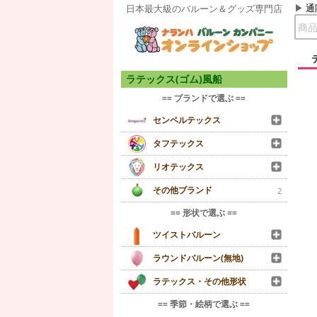
通
日本最大級のバルーン＆グッズ専門店
ラテックス(ゴム)風船
== ブランドで選ぶ ==
センペルテックス
タフテックス
リオテックス
その他ブランド
2
== 形状で選ぶ ==
ツイストバルーン
ラウンドバルーン(無地)
ラテックス・その他形状
== 季節・絵柄で選ぶ ==