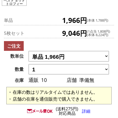
ベスト ダッド
トロフィー
1,966円
単品
(本体 1,788円)
9,046円
(1点当 1,808円)
5枚セット
(本体 8,224円)
ご注文
数単位
数量
通販
10
店舗
準備無
在庫
在庫の数はリアルタイムではありません。
店舗の在庫を通信販売で購入できません。
(送料275円)
詳細
対応商品