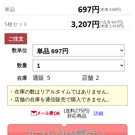
697円
単品
(本体 634円)
3,207円
(1点当 641円)
5枚セット
(本体 2,916円)
ご注文
数単位
数量
通販
5
店舗
2
在庫
在庫の数はリアルタイムではありません。
店舗の在庫を通信販売で購入できません。
(送料275円)
詳細
対応商品
カートに入れる
(読込中...)