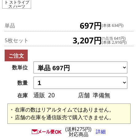
ト ストライプ
ス ハーツ
697円
単品
(本体 634円)
3,207円
(1点当 641円)
5枚セット
(本体 2,916円)
ご注文
数単位
数量
通販
20
店舗
準備無
在庫
在庫の数はリアルタイムではありません。
店舗の在庫を通信販売で購入できません。
(送料275円)
詳細
対応商品