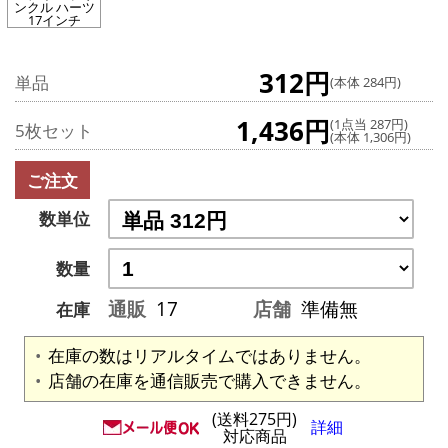
ンクル ハーツ
17インチ
312円
単品
(本体 284円)
1,436円
(1点当 287円)
5枚セット
(本体 1,306円)
ご注文
数単位
数量
通販
17
店舗
準備無
在庫
在庫の数はリアルタイムではありません。
店舗の在庫を通信販売で購入できません。
(送料275円)
詳細
対応商品