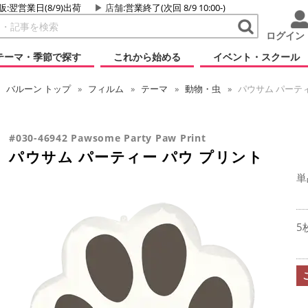
販:翌営業日(8/9)出荷
店舗
:営業終了(次回 8/9 10:00-)
ログイン
テーマ・季節で探す
これから始める
イベント・スクール
バルーン
トップ
フィルム
テーマ
動物・虫
パウサム パーティ
#030-46942 Pawsome Party Paw Print
パウサム パーティー パウ プリント
単
5