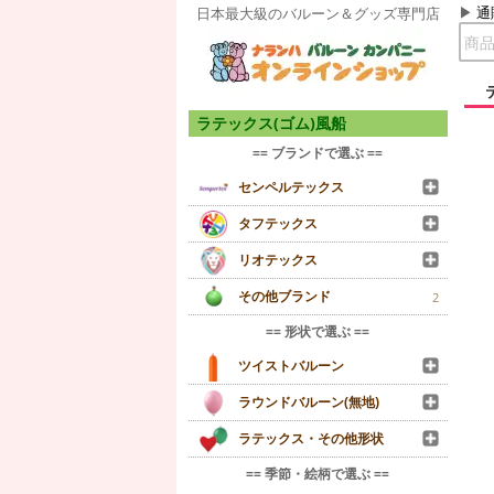
通
日本最大級のバルーン＆グッズ専門店
ラテックス(ゴム)風船
== ブランドで選ぶ ==
センペルテックス
タフテックス
リオテックス
その他ブランド
2
== 形状で選ぶ ==
ツイストバルーン
ラウンドバルーン(無地)
ラテックス・その他形状
== 季節・絵柄で選ぶ ==