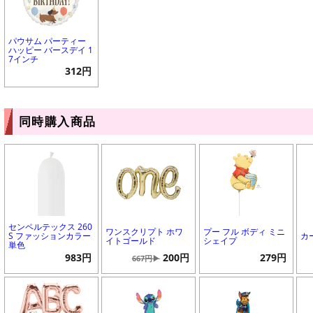
パウサム パーティー
ハッピー バースデイ 1
7インチ
312円
同時購入商品
センペルテックス 260
ワンスクリプト ホワ
プー フル ボディ ミニ
S ファッションカラー
カ
イトゴールド
シェイプ
単色
983円
200円
279円
667円▶