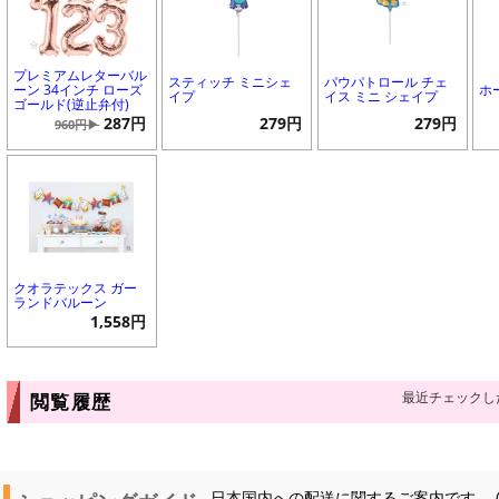
プレミアムレターバル
スティッチ ミニシェ
パウパトロール チェ
ーン 34インチ ローズ
ホ
イプ
イス ミニ シェイプ
ゴールド(逆止弁付)
287円
279円
279円
960円▶
クオラテックス ガー
ランドバルーン
1,558円
最近チェックし
閲覧履歴
日本国内への配送に関するご案内です。 