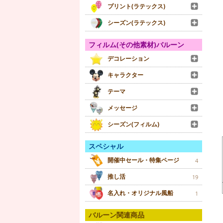
プリント(ラテックス)
シーズン(ラテックス)
フィルム(その他素材)バルーン
デコレーション
キャラクター
テーマ
メッセージ
シーズン(フィルム)
スペシャル
開催中セール・特集ページ
4
推し活
19
名入れ・オリジナル風船
1
バルーン関連商品