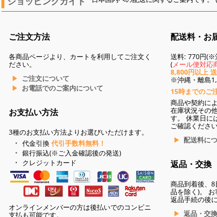
ショッピングガイド
ご注文方法
配送料・お
各商品ページより、カートを利用してご注文く
送料: 770円
ださい。
(
メール便対応商
8,800円以上 
ご注文について
※沖縄・離島1,3
お電話でのご案内について
15時までのご
商品や契約に
在庫状況その
お支払い方法
す。 休業日に
ご確認くださ
3種のお支払い方法よりお選びいただけます。
配送料に
代金引換
代引手数料無料！
銀行振込(※ご入金確認後の発送)
クレジットカード
返品・交換
商品到着後、8
品を除く)。 
返品手続の後
オンラインメンバーの方は後払いでのコンビニ
返品・交
支払も可能です。