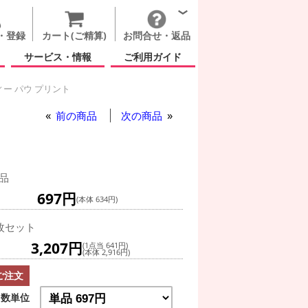
・登録
カート(ご精算)
お問合せ・返品
サービス・情報
ご利用ガイド
ー パウ プリント
前の商品
次の商品
品
697円
(本体 634円)
枚セット
3,207円
(1点当 641円)
(本体 2,916円)
ご注文
数単位