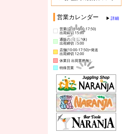
営業カレンダー
詳細
営業(店舗14:00-17:50)
出荷締切 15:00
通販のみ(店舗休)
出荷締切 15:00
店舗(10:00-17:50)+発送
出荷締切 12:00
休業日 出荷業務無し
特殊営業