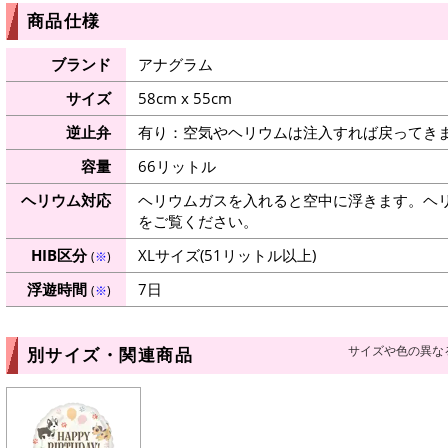
商品仕様
ブランド
アナグラム
サイズ
58cm x 55cm
逆止弁
有り：空気やヘリウムは注入すれば戻ってき
容量
66リットル
ヘリウム対応
ヘリウムガスを入れると空中に浮きます。ヘ
をご覧ください。
HIB区分
XLサイズ(51リットル以上)
(
※
)
浮遊時間
7日
(
※
)
サイズや色の異な
別サイズ・関連商品