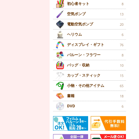
初心者キット
8
空気ポンプ
13
電動空気ポンプ
20
ヘリウム
6
ディスプレイ・ギフト
76
バルーン・フラワー
8
バッグ・収納
10
カップ・スティック
15
小物・その他アイテム
65
書籍
18
DVD
6