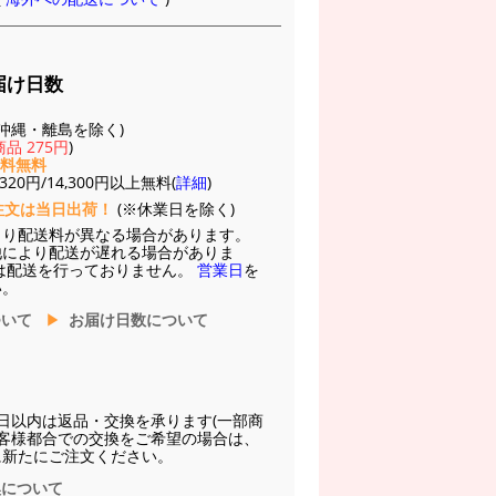
届け日数
(※沖縄・離島を除く)
品 275円
)
送料無料
20円/14,300円以上無料(
詳細
)
注文は当日出荷！
(※休業日を除く)
より配送料が異なる場合があります。
他により配送が遅れる場合がありま
は配送を行っておりません。
営業日
を
い。
ついて
お届け日数について
日以内は返品・交換を承ります(一部商
お客様都合での交換をご希望の場合は、
に新たにご注文ください。
換について