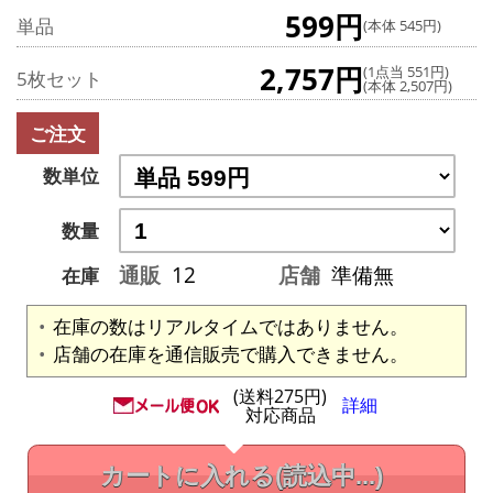
599円
単品
(本体 545円)
2,757円
(1点当 551円)
5枚セット
(本体 2,507円)
ご注文
数単位
数量
通販
12
店舗
準備無
在庫
在庫の数はリアルタイムではありません。
店舗の在庫を通信販売で購入できません。
(送料275円)
詳細
対応商品
カートに入れる
(読込中...)