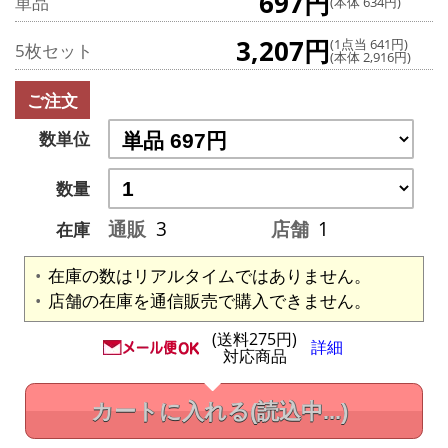
697円
単品
(本体 634円)
3,207円
(1点当 641円)
5枚セット
(本体 2,916円)
ご注文
数単位
数量
通販
3
店舗
1
在庫
在庫の数はリアルタイムではありません。
店舗の在庫を通信販売で購入できません。
(送料275円)
詳細
対応商品
カートに入れる
(読込中...)