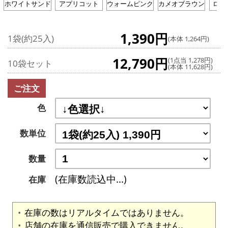
ホワイトサンド
アプリコット
ウォームピンク
カメオブラウン
ロー
1,390円
1袋(約25入)
(本体 1,264円)
12,790円
(1点当 1,278円)
10袋セット
(本体 11,628円)
ご注文
色
数単位
数量
(在庫数読込中...)
在庫
在庫の数はリアルタイムではありません。
店舗の在庫を通信販売で購入できません。