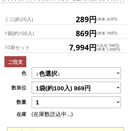
289円
ミニ(約20入)
(本体 263円)
869円
1袋(約100入)
(本体 790円)
7,994円
(1点当 798円)
10袋セット
(本体 7,268円)
ご注文
色
数単位
数量
(在庫数読込中...)
在庫