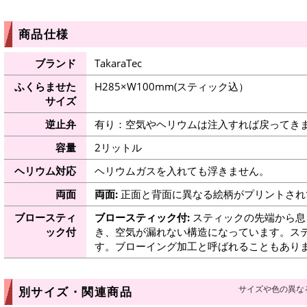
商品仕様
ブランド
TakaraTec
ふくらませた
H285×W100mm(スティック込）
サイズ
逆止弁
有り：空気やヘリウムは注入すれば戻ってき
容量
2リットル
ヘリウム対応
ヘリウムガスを入れても浮きません。
両面
両面:
正面と背面に異なる絵柄がプリントされ
ブロースティ
ブロースティック付:
スティックの先端から息
ック付
き、空気が漏れない構造になっています。ス
す。ブローイング加工と呼ばれることもあり
サイズや色の異な
別サイズ・関連商品