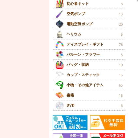
初心者キット
8
空気ポンプ
13
電動空気ポンプ
20
ヘリウム
6
ディスプレイ・ギフト
76
バルーン・フラワー
8
バッグ・収納
10
カップ・スティック
15
小物・その他アイテム
65
書籍
18
DVD
6