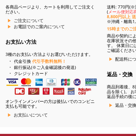
各商品ページより、カートを利用してご注文く
送料: 770円
ださい。
(
メール便対応商
8,800円以上 
ご注文について
※沖縄・離島1,3
お電話でのご案内について
15時までのご
商品や契約に
在庫状況その
お支払い方法
す。 休業日に
ご確認くださ
3種のお支払い方法よりお選びいただけます。
配送料に
代金引換
代引手数料無料！
銀行振込(※ご入金確認後の発送)
クレジットカード
返品・交換
商品到着後、8
品を除く)。 
返品手続の後
オンラインメンバーの方は後払いでのコンビニ
返品・交
支払も可能です。
お支払いについて