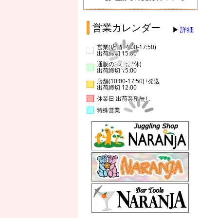
営業カレンダー
詳細
営業(店舗14:00-17:50)
出荷締切 15:00
通販のみ(店舗休)
出荷締切 15:00
店舗(10:00-17:50)+発送
出荷締切 12:00
休業日 出荷業務無し
特殊営業