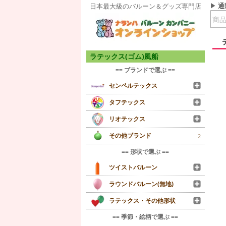
通
日本最大級のバルーン＆グッズ専門店
ラテックス(ゴム)風船
== ブランドで選ぶ ==
センペルテックス
タフテックス
リオテックス
その他ブランド
2
== 形状で選ぶ ==
ツイストバルーン
ラウンドバルーン(無地)
ラテックス・その他形状
== 季節・絵柄で選ぶ ==