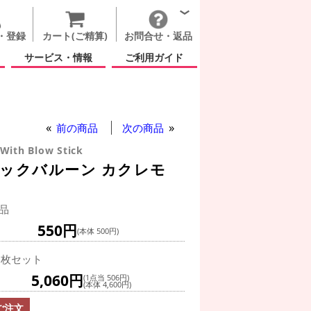
・登録
カート(ご精算)
お問合せ・返品
サービス・情報
ご利用ガイド
前の商品
次の商品
With Blow Stick
ィックバルーン カクレモ
品
550円
(本体 500円)
0枚セット
5,060円
(1点当 506円)
(本体 4,600円)
ご注文