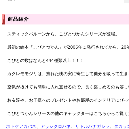
商品紹介
スティックバルーンから、こびとづかんシリーズが登場。
最初の絵本「こびとづかん」が2006年に発行されてから、20
こびとの数はなんと444種類以上！！！
カクレモモジリは、熟れた桃の実に寄生して糖分を吸って生き
空気が抜けても簡単に入れ直せるので、長く楽しめるのも嬉し
お友達や、お子様へのプレゼントやお部屋のインテリアにぴっ
こびとづかんシリーズの他のキャラクターはこちらからご覧く
ホトケアカバネ
、
アラシクロバネ
、
リトルハナガシラ
、
タカラ