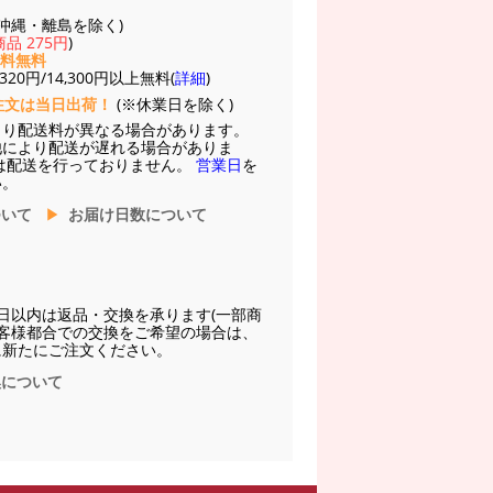
(※沖縄・離島を除く)
品 275円
)
送料無料
20円/14,300円以上無料(
詳細
)
注文は当日出荷！
(※休業日を除く)
より配送料が異なる場合があります。
他により配送が遅れる場合がありま
は配送を行っておりません。
営業日
を
い。
ついて
お届け日数について
日以内は返品・交換を承ります(一部商
お客様都合での交換をご希望の場合は、
に新たにご注文ください。
換について