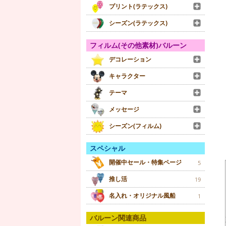
プリント(ラテックス)
シーズン(ラテックス)
フィルム(その他素材)バルーン
デコレーション
キャラクター
テーマ
メッセージ
シーズン(フィルム)
スペシャル
開催中セール・特集ページ
5
推し活
19
名入れ・オリジナル風船
1
バルーン関連商品