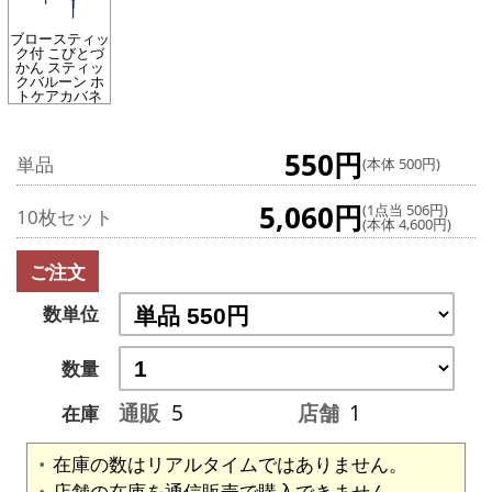
ブロースティッ
ク付 こびとづ
かん スティッ
クバルーン ホ
トケアカバネ
550円
単品
(本体 500円)
5,060円
(1点当 506円)
10枚セット
(本体 4,600円)
ご注文
数単位
数量
通販
5
店舗
1
在庫
在庫の数はリアルタイムではありません。
店舗の在庫を通信販売で購入できません。