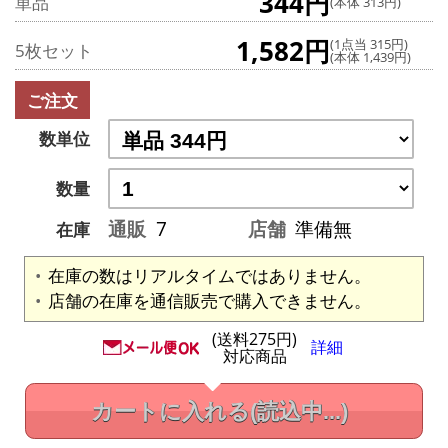
344円
単品
(本体 313円)
1,582円
(1点当 315円)
5枚セット
(本体 1,439円)
ご注文
数単位
数量
通販
7
店舗
準備無
在庫
在庫の数はリアルタイムではありません。
店舗の在庫を通信販売で購入できません。
(送料275円)
詳細
対応商品
カートに入れる
(読込中...)