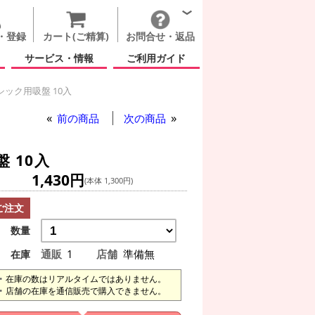
・登録
カート(ご精算)
お問合せ・返品
サービス・情報
ご利用ガイド
ック用吸盤 10入
前の商品
次の商品
 10入
1,430円
(本体 1,300円)
ご注文
数量
通販
1
店舗
準備無
在庫
在庫の数はリアルタイムではありません。
店舗の在庫を通信販売で購入できません。