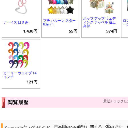
ポップ アップ ウエデ
プチ バルーン スター
ロ
ナーイス はさみ
ィング チャペル 逆止
83mm
ー
弁付
1,430円
55円
974円
カーリー ウェイブ 14
インチ
121円
最近チェックし
閲覧履歴
ショッピングガイド
日本国内への配送に関するご案内です。 