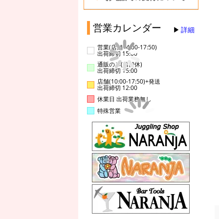
営業カレンダー
詳細
営業(店舗14:00-17:50)
出荷締切 15:00
通販のみ(店舗休)
出荷締切 15:00
店舗(10:00-17:50)+発送
出荷締切 12:00
休業日 出荷業務無し
特殊営業