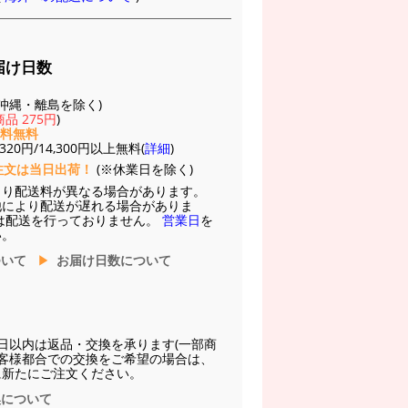
届け日数
(※沖縄・離島を除く)
品 275円
)
送料無料
20円/14,300円以上無料(
詳細
)
注文は当日出荷！
(※休業日を除く)
より配送料が異なる場合があります。
他により配送が遅れる場合がありま
は配送を行っておりません。
営業日
を
い。
ついて
お届け日数について
日以内は返品・交換を承ります(一部商
お客様都合での交換をご希望の場合は、
に新たにご注文ください。
換について