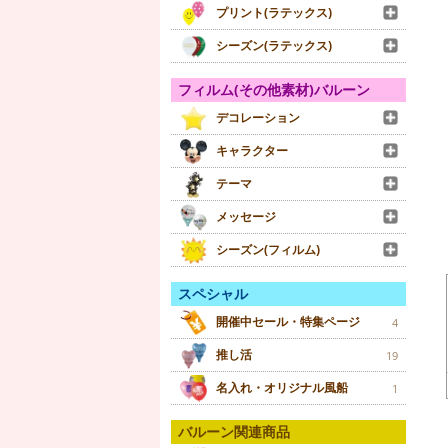
プリント(ラテックス)
シーズン(ラテックス)
フィルム(その他素材)バルーン
デコレーション
キャラクター
テーマ
メッセージ
シーズン(フィルム)
スペシャル
開催中セール・特集ページ
4
推し活
19
名入れ・オリジナル風船
1
バルーン関連商品