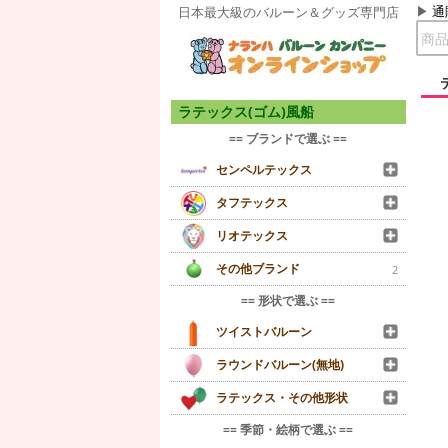
通
日本最大級のバルーン＆グッズ専門店
ラテックス(ゴム)風船
== ブランドで選ぶ ==
センペルテックス
タフテックス
リオテックス
その他ブランド
2
== 形状で選ぶ ==
ツイストバルーン
ラウンドバルーン(無地)
ラテックス・その他形状
== 季節・絵柄で選ぶ ==