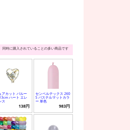
同時に購入されていることの多い商品です
ュアカット バルー
センペルテックス 260
13cm ハート エレ
S パステルマットカラ
ンス
ー 単色
138円
983円