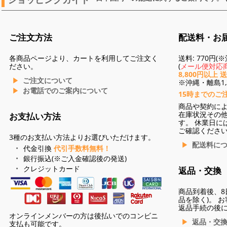
ご注文方法
配送料・お
各商品ページより、カートを利用してご注文く
送料: 770円
ださい。
(
メール便対応商
8,800円以上 
ご注文について
※沖縄・離島1,3
お電話でのご案内について
15時までのご
商品や契約に
在庫状況その
お支払い方法
す。 休業日に
ご確認くださ
3種のお支払い方法よりお選びいただけます。
配送料に
代金引換
代引手数料無料！
銀行振込(※ご入金確認後の発送)
クレジットカード
返品・交換
商品到着後、8
品を除く)。 
返品手続の後
オンラインメンバーの方は後払いでのコンビニ
返品・交
支払も可能です。