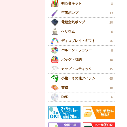
初心者キット
8
空気ポンプ
13
電動空気ポンプ
20
ヘリウム
6
ディスプレイ・ギフト
76
バルーン・フラワー
8
バッグ・収納
10
カップ・スティック
15
小物・その他アイテム
65
書籍
18
DVD
6