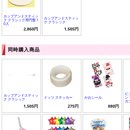
カップアンドスティッ
カップアンドスティッ
ク クラシック用円盤 1
ク クラシック
0入
2,860円
1,505円
同時購入商品
ピ
カップアンドスティッ
ドッツ ステッカー
かおシール
ン 
ク クラシック
ガ
1,505円
275円
880円