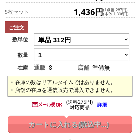
1,436円
(1点当 287円)
5枚セット
(本体 1,306円)
ご注文
数単位
数量
通販
8
店舗
準備無
在庫
在庫の数はリアルタイムではありません。
店舗の在庫を通信販売で購入できません。
(送料275円)
詳細
対応商品
カートに入れる
(読込中...)