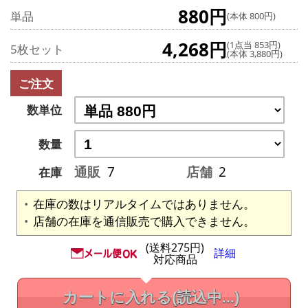
880円
単品
(本体 800円)
4,268円
(1点当 853円)
5枚セット
(本体 3,880円)
ご注文
数単位
数量
通販
7
店舗
2
在庫
在庫の数はリアルタイムではありません。
店舗の在庫を通信販売で購入できません。
(送料275円)
詳細
対応商品
カートに入れる
(読込中...)