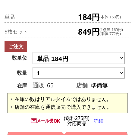
184円
単品
(本体 168円)
849円
(1点当 169円)
5枚セット
(本体 772円)
ご注文
数単位
数量
通販
65
店舗
準備無
在庫
在庫の数はリアルタイムではありません。
店舗の在庫を通信販売で購入できません。
(送料275円)
詳細
対応商品