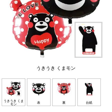
うきうき くまモン
うきうき くま
表
裏
台紙
モン