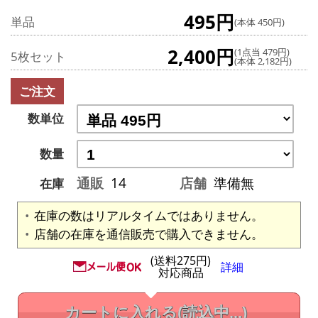
495円
単品
(本体 450円)
2,400円
(1点当 479円)
5枚セット
(本体 2,182円)
ご注文
数単位
数量
通販
14
店舗
準備無
在庫
在庫の数はリアルタイムではありません。
店舗の在庫を通信販売で購入できません。
(送料275円)
詳細
対応商品
カートに入れる
(読込中...)