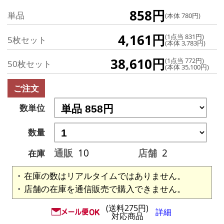
858円
単品
(本体 780円)
4,161円
(1点当 831円)
5枚セット
(本体 3,783円)
38,610円
(1点当 772円)
50枚セット
(本体 35,100円)
ご注文
数単位
数量
通販
10
店舗
2
在庫
在庫の数はリアルタイムではありません。
店舗の在庫を通信販売で購入できません。
(送料275円)
詳細
対応商品