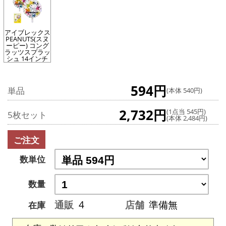
アイブレックス
PEANUTS(スヌ
ーピー) コング
ラッツスプラッ
シュ 14インチ
594円
単品
(本体 540円)
2,732円
(1点当 545円)
5枚セット
(本体 2,484円)
ご注文
数単位
数量
通販
4
店舗
準備無
在庫