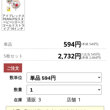
アイブレックス
PEANUTS(スヌ
ーピー) ローズ
ゴールドストラ
イプ 14インチ
594円
単品
(本体 540円)
2,732円
(1点当 545円)
5枚セット
(本体 2,484円)
ご注文
数単位
数量
通販
3
店舗
1
在庫