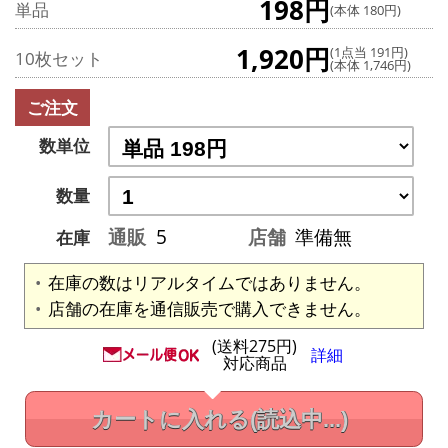
198円
単品
(本体 180円)
1,920円
(1点当 191円)
10枚セット
(本体 1,746円)
ご注文
数単位
数量
通販
5
店舗
準備無
在庫
在庫の数はリアルタイムではありません。
店舗の在庫を通信販売で購入できません。
(送料275円)
詳細
対応商品
カートに入れる
(読込中...)