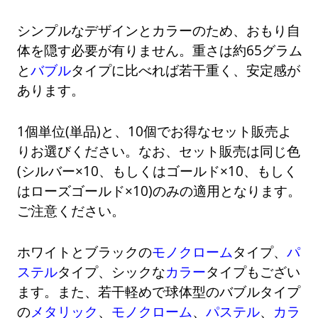
シンプルなデザインとカラーのため、おもり自
体を隠す必要が有りません。重さは約65グラム
と
バブル
タイプに比べれば若干重く、安定感が
あります。
1個単位(単品)と、10個でお得なセット販売よ
りお選びください。なお、セット販売は同じ色
(シルバー×10、もしくはゴールド×10、もしく
はローズゴールド×10)のみの適用となります。
ご注意ください。
ホワイトとブラックの
モノクローム
タイプ、
パ
ステル
タイプ、シックな
カラー
タイプもござい
ます。また、若干軽めで球体型のバブルタイプ
の
メタリック
、
モノクローム
、
パステル
、
カラ