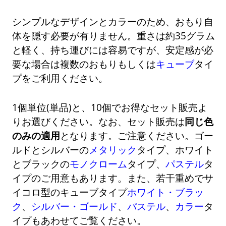
シンプルなデザインとカラーのため、おもり自
体を隠す必要が有りません。重さは約35グラム
と軽く、持ち運びには容易ですが、安定感が必
要な場合は複数のおもりもしくは
キューブ
タイ
プをご利用ください。
1個単位(単品)と、10個でお得なセット販売よ
りお選びください。なお、セット販売は
同じ色
のみの適用
となります。ご注意ください。ゴー
ルドとシルバーの
メタリック
タイプ、ホワイト
とブラックの
モノクローム
タイプ、
パステル
タ
イプのご用意もあります。また、若干重めでサ
イコロ型のキューブタイプ
ホワイト・ブラッ
ク
、
シルバー・ゴールド
、
パステル
、
カラー
タ
イプもあわせてご覧ください。