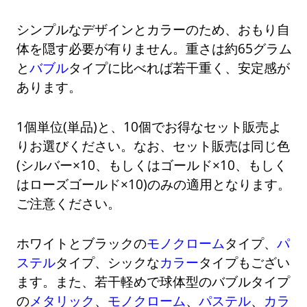
シンプルなデザインとカラーのため、おもり自
体を隠す必要が有りません。重さは約65グラム
と
バブル
タイプに比べれば若干重く、安定感が
あります。
1個単位(単品)と、10個でお得なセット販売よ
りお選びください。なお、セット販売は同じ色
(シルバー×10、もしくはゴールド×10、もしく
はローズゴールド×10)のみの適用となります。
ご注意ください。
ホワイトとブラックの
モノクローム
タイプ、
パ
ステル
タイプ、シックな
カラー
タイプもござい
ます。また、若干軽めで球体型のバブルタイプ
の
メタリック
、
モノクローム
、
パステル
、
カラ