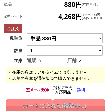
880円
単品
(本体 800円)
4,268円
(1点当 853円)
5枚セット
(本体 3,880円)
ご注文
数単位
数量
通販
5
店舗
2
在庫
在庫の数はリアルタイムではありません。
店舗の在庫を通信販売で購入できません。
(送料275円)
詳細
対応商品
カートに入れる
(読込中...)