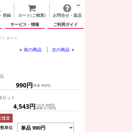
・登録
カート(ご精算)
お問合せ・返品
サービス・情報
ご利用ガイド
ビー ボーイ
前の商品
次の商品
品
990円
(本体 900円)
枚セット
4,543円
(1点当 908円)
(本体 4,130円)
ご注文
数単位