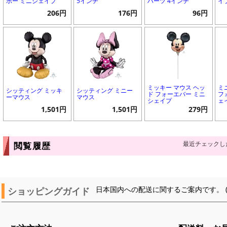
ボー ミニシェイプ
5インチ
ハーツ 4インチ
イ
206円
176円
96円
ミッキー マウス ヘッ
ミ
シッティング ミッキ
シッティング ミニー
ド フォーエバー ミニ
フ
ーマウス
マウス
シェイプ
ェ
1,501円
1,501円
279円
最近チェックし
閲覧履歴
ショッピングガイド
日本国内への配送に関するご案内です。 