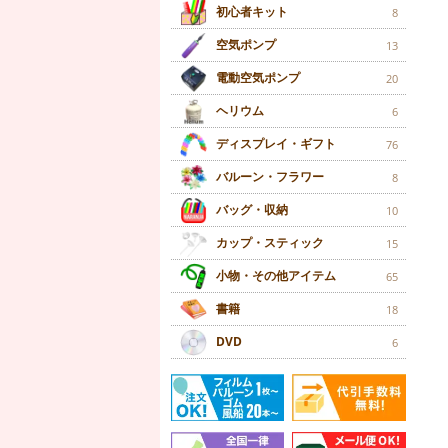
初心者キット
8
空気ポンプ
13
電動空気ポンプ
20
ヘリウム
6
ディスプレイ・ギフト
76
バルーン・フラワー
8
バッグ・収納
10
カップ・スティック
15
小物・その他アイテム
65
書籍
18
DVD
6