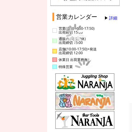
営業カレンダー
詳細
営業(店舗14:00-17:50)
出荷締切 15:00
通販のみ(店舗休)
出荷締切 15:00
店舗(10:00-17:50)+発送
出荷締切 12:00
休業日 出荷業務無し
特殊営業