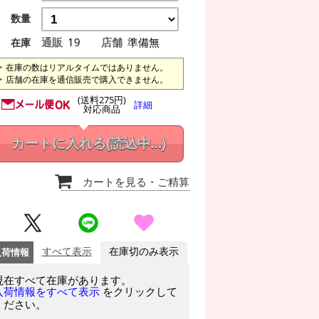
数量
通販
19
店舗
準備無
在庫
在庫の数はリアルタイムではありません。
店舗の在庫を通信販売で購入できません。
(送料275円)
詳細
対応商品
カートに入れる
(読込中...)
カートを見る
・ご精算
入荷情報
すべて表示
在庫切のみ表示
現在すべて在庫があります。
をクリックして
入荷情報をすべて表示
ください。