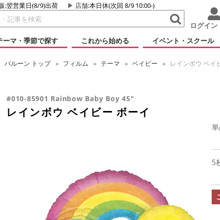
販:翌営業日(8/9)出荷
店舗
:本日休(次回 8/9 10:00-)
ログイン
テーマ・季節で探す
これから始める
イベント・スクール
バルーン
トップ
フィルム
テーマ
ベイビー
レインボウ ベイ
#010-85901 Rainbow Baby Boy 45"
レインボウ ベイビー ボーイ
単
5