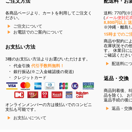
ご注文方法
配送料・お
各商品ページより、カートを利用してご注文く
送料: 770円
ださい。
(
メール便対応商
8,800円以上 
ご注文について
※沖縄・離島1,3
お電話でのご案内について
15時までのご
商品や契約に
在庫状況その
お支払い方法
す。 休業日に
ご確認くださ
3種のお支払い方法よりお選びいただけます。
配送料に
代金引換
代引手数料無料！
銀行振込(※ご入金確認後の発送)
クレジットカード
返品・交換
商品到着後、8
品を除く)。 
返品手続の後
オンラインメンバーの方は後払いでのコンビニ
返品・交
支払も可能です。
お支払いについて