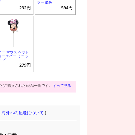
プ
ラー 単色
232円
594円
ニー マウス ヘッド
ォーエバー ミニ シ
イプ
279円
た(ご購入された)商品一覧です。
すべて見る
(
海外への配送について
)