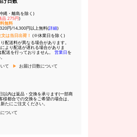
届け日数
(※沖縄・離島を除く)
品 275円
)
送料無料
20円/14,300円以上無料(
詳細
)
注文は当日出荷！
(※休業日を除く)
より配送料が異なる場合があります。
他により配送が遅れる場合がありま
は配送を行っておりません。
営業日
を
い。
ついて
お届け日数について
日以内は返品・交換を承ります(一部商
お客様都合での交換をご希望の場合は、
に新たにご注文ください。
換について