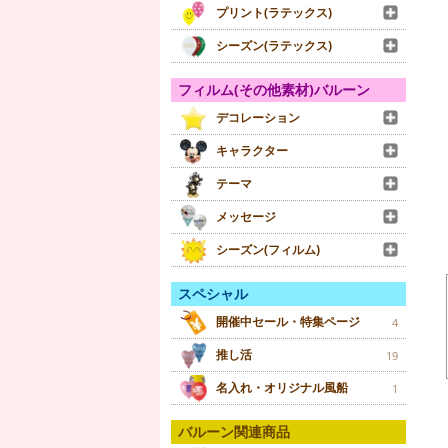
プリント(ラテックス)
シーズン(ラテックス)
フィルム(その他素材)バルーン
デコレーション
キャラクター
テーマ
メッセージ
シーズン(フィルム)
スペシャル
開催中セール・特集ページ
4
推し活
19
名入れ・オリジナル風船
1
バルーン関連商品