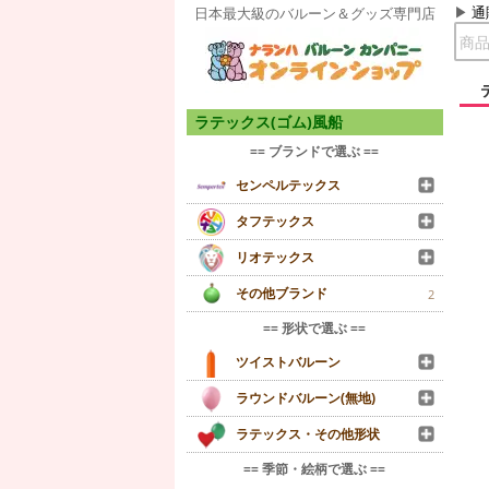
通
日本最大級のバルーン＆グッズ専門店
ラテックス(ゴム)風船
== ブランドで選ぶ ==
センペルテックス
タフテックス
リオテックス
その他ブランド
2
== 形状で選ぶ ==
ツイストバルーン
ラウンドバルーン(無地)
ラテックス・その他形状
== 季節・絵柄で選ぶ ==