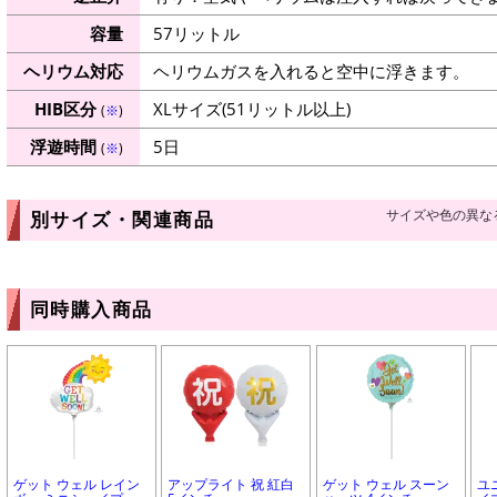
容量
57リットル
ヘリウム対応
ヘリウムガスを入れると空中に浮きます。
HIB区分
XLサイズ(51リットル以上)
(
※
)
浮遊時間
5日
(
※
)
サイズや色の異な
別サイズ・関連商品
同時購入商品
ゲット ウェル レイン
アップライト 祝 紅白
ゲット ウェル スーン
ユ