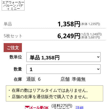
エアウォーカー
バルーン バデ
ィ ミニー
1,358円
単品
(本体 1,235円)
6,249円
(1点当 1,249円)
5枚セット
(本体 5,681円)
ご注文
数単位
数量
通販
6
店舗
準備無
在庫
在庫の数はリアルタイムではありません。
店舗の在庫を通信販売で購入できません。
(送料275円)
詳細