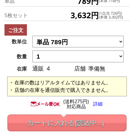
789円
単品
(本体 718円)
3,632円
(1点当 726円)
5枚セット
(本体 3,302円)
ご注文
数単位
数量
通販
4
店舗
準備無
在庫
在庫の数はリアルタイムではありません。
店舗の在庫を通信販売で購入できません。
(送料275円)
詳細
対応商品
カートに入れる
(読込中...)