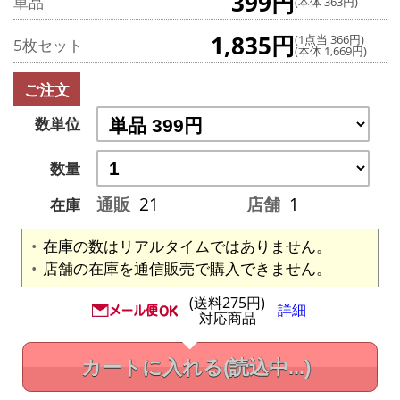
399円
単品
(本体 363円)
1,835円
(1点当 366円)
5枚セット
(本体 1,669円)
ご注文
数単位
数量
通販
21
店舗
1
在庫
在庫の数はリアルタイムではありません。
店舗の在庫を通信販売で購入できません。
(送料275円)
詳細
対応商品
カートに入れる
(読込中...)