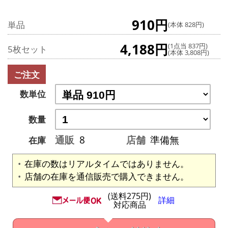
910円
単品
(本体 828円)
4,188円
(1点当 837円)
5枚セット
(本体 3,808円)
ご注文
数単位
数量
通販
8
店舗
準備無
在庫
在庫の数はリアルタイムではありません。
店舗の在庫を通信販売で購入できません。
(送料275円)
詳細
対応商品