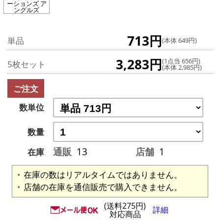
ーションズ ア
ングルズ
713円
単品
(本体 649円)
3,283円
(1点当 656円)
5枚セット
(本体 2,985円)
ご注文
数単位
数量
通販
13
店舗
1
在庫
在庫の数はリアルタイムではありません。
店舗の在庫を通信販売で購入できません。
(送料275円)
詳細
対応商品