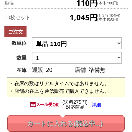
110円
単品
(本体 100円)
1,045円
(1点当 104円)
10枚セット
(本体 950円)
ご注文
数単位
数量
通販
20
店舗
準備無
在庫
在庫の数はリアルタイムではありません。
店舗の在庫を通信販売で購入できません。
(送料275円)
詳細
対応商品
カートに入れる
(読込中...)